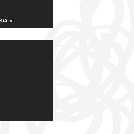
RES »