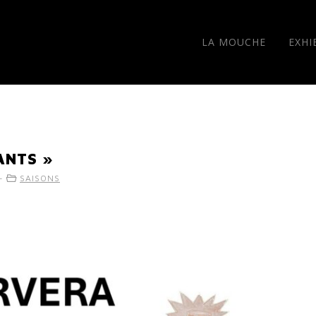
LA MOUCHE
EXHI
ANTS »
 -
SAISONS