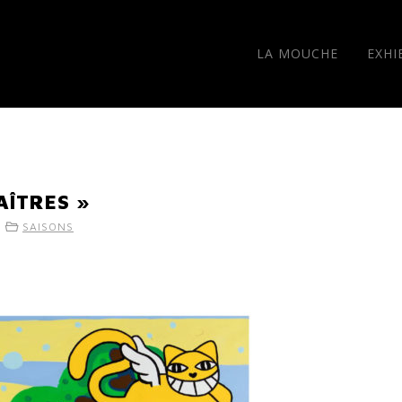
LA MOUCHE
EXHI
AÎTRES »
-
SAISONS